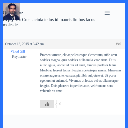
Skip
to
Quickinfoz
content
Reply To: Cras lacinia tellus id mauris finibus lacus
molestie
October 13, 2015 at 3:42 am
#491
Vinod Gill
Praesent ornare, elit at pellentesque elementum, nibh arcu
Keymaster
sodales magna, quis sodales nulla nulla vitae risus. Duis
nunc ligula, laoreet id dui sit amet, tempus porttitor tellus.
Morbi ac laoreet lectus, feugiat scelerisque massa. Maecenas
ornare augue ante, eu suscipit nibh vulputate et. Ut porta
eget orci ut euismod. Vivamus ut lectus vel ex ullamcorper
feugiat. Duis pharetra imperdiet ante, vel rhoncus sem
vehicula sit amet.
0