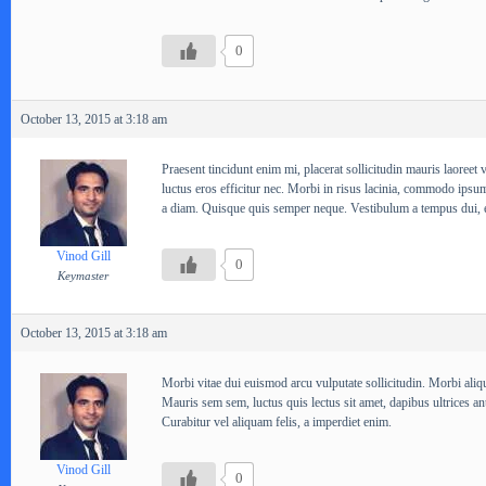
0
October 13, 2015 at 3:18 am
Praesent tincidunt enim mi, placerat sollicitudin mauris laoreet 
luctus eros efficitur nec. Morbi in risus lacinia, commodo ipsum
a diam. Quisque quis semper neque. Vestibulum a tempus dui, 
Vinod Gill
0
Keymaster
October 13, 2015 at 3:18 am
Morbi vitae dui euismod arcu vulputate sollicitudin. Morbi aliqua
Mauris sem sem, luctus quis lectus sit amet, dapibus ultrices ant
Curabitur vel aliquam felis, a imperdiet enim.
Vinod Gill
0