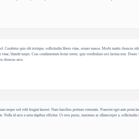
vel. Curabitur quis elit tristique, sollicitudin libero vitae, ornare massa. Morbi mattis rhoncus 
 vitae, blandit turpis. Cras condimentum lectus tortor, quis vestibulum orci lacinia non. Donec vu
eu rhoncus arcu.
m neque sed velit feugiat laoreet. Nam faucibus pretium venenatis. Praesent eget ante porta lacus
e. Nulla id arcu a urna dapibus efficitur. Ut eros purus, maximus ac ullamcorper a, sollicitudin i