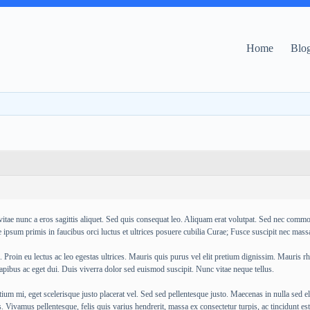
Home
Blo
vitae nunc a eros sagittis aliquet. Sed quis consequat leo. Aliquam erat volutpat. Sed nec comm
 ipsum primis in faucibus orci luctus et ultrices posuere cubilia Curae; Fusce suscipit nec mas
Proin eu lectus ac leo egestas ultrices. Mauris quis purus vel elit pretium dignissim. Mauris
dapibus ac eget dui. Duis viverra dolor sed euismod suscipit. Nunc vitae neque tellus.
ium mi, eget scelerisque justo placerat vel. Sed sed pellentesque justo. Maecenas in nulla sed el
 Vivamus pellentesque, felis quis varius hendrerit, massa ex consectetur turpis, ac tincidunt est o