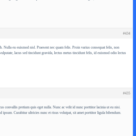
#434
nibh. Nulla eu euismod nisl. Praesent nec quam felis. Proin varius consequat felis, non
lputate, lacus sed tincidunt gravida, lectus metus tincidunt felis, id euismod odio lectus
#435
 convallis pretium quis eget nulla. Nunc ac velit id nunc porttitor lacinia ut eu nisi.
d ipsum. Curabitur ultricies nunc et risus volutpat, sit amet porttitor ligula bibendum.