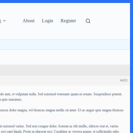
g
About
Login
Register
#433
odo ante, et vulputate nulla. Sed euismod venenatis quam ut ornare. Suspendisse potenti.
sa quis maximus.
 rhoncus dolor magna, vel rhoncus magna mollis sit amet. Ut ac augue quis magna rhoncus
it euismod varius. Sed non congue dolor. Aenean ac elit mollis, ultrices erat et, varius
rci eget ligula. Proin ut placerat orci. Curabitur ac viverra augue, et sollicitudin odio.