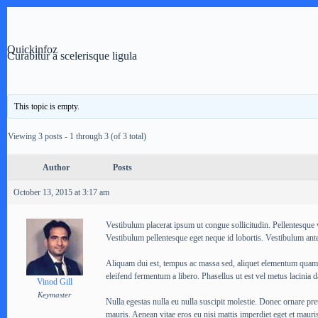
Skip
to
content
Quickinfoz
Curabitur a scelerisque ligula
This topic is empty.
Viewing 3 posts - 1 through 3 (of 3 total)
Author
Posts
October 13, 2015 at 3:17 am
Vestibulum placerat ipsum ut congue sollicitudin. Pellentesque 
Vestibulum pellentesque eget neque id lobortis. Vestibulum ante
Aliquam dui est, tempus ac massa sed, aliquet elementum quam. 
eleifend fermentum a libero. Phasellus ut est vel metus lacinia 
Vinod Gill
Keymaster
Nulla egestas nulla eu nulla suscipit molestie. Donec ornare pret
mauris. Aenean vitae eros eu nisi mattis imperdiet eget et mauris.