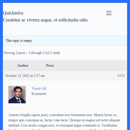
Skip
to
Quickinfoz
content
Curabitur ac viverra augue, et sollicitudin odio
This topic is empty.
Viewing 2 posts - 1 through 2 (of 2 total)
Author
Posts
October 13, 2015 at 3:37 am
#478
Vinod Gill
Keymaster
Aenean fringilla sapien justo, a tincidunt eros fermentum non. Mauris lectus ex,
tempor quis consequat ac, luctus vitae lacus. Quisque in magna sed tortor aliquam
eleifend. Cras iaculis congue eros, et consequat augue commodo in. Vestibulum