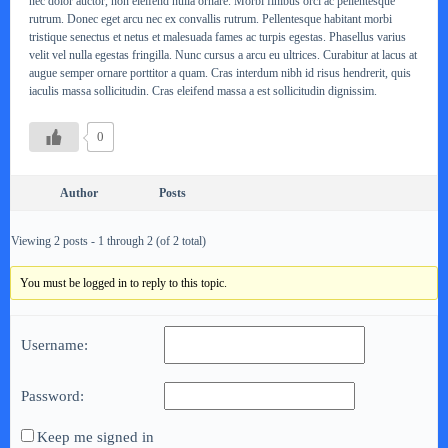
nec dolor auctor, non eleifend nulla ornare. Morbi finibus orci ac pellentesque
rutrum. Donec eget arcu nec ex convallis rutrum. Pellentesque habitant morbi
tristique senectus et netus et malesuada fames ac turpis egestas. Phasellus varius
velit vel nulla egestas fringilla. Nunc cursus a arcu eu ultrices. Curabitur at lacus at
augue semper ornare porttitor a quam. Cras interdum nibh id risus hendrerit, quis
iaculis massa sollicitudin. Cras eleifend massa a est sollicitudin dignissim.
0
Author
Posts
Viewing 2 posts - 1 through 2 (of 2 total)
You must be logged in to reply to this topic.
Username:
Password:
Keep me signed in