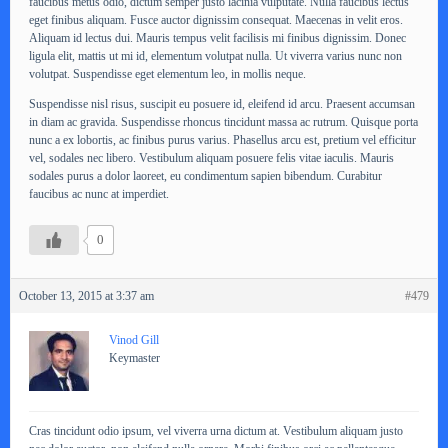
faucibus metus odio, dictum semper justo lacinia vulputate. Nulla faucibus lectus
eget finibus aliquam. Fusce auctor dignissim consequat. Maecenas in velit eros.
Aliquam id lectus dui. Mauris tempus velit facilisis mi finibus dignissim. Donec
ligula elit, mattis ut mi id, elementum volutpat nulla. Ut viverra varius nunc non
volutpat. Suspendisse eget elementum leo, in mollis neque.
Suspendisse nisl risus, suscipit eu posuere id, eleifend id arcu. Praesent accumsan
in diam ac gravida. Suspendisse rhoncus tincidunt massa ac rutrum. Quisque porta
nunc a ex lobortis, ac finibus purus varius. Phasellus arcu est, pretium vel efficitur
vel, sodales nec libero. Vestibulum aliquam posuere felis vitae iaculis. Mauris
sodales purus a dolor laoreet, eu condimentum sapien bibendum. Curabitur
faucibus ac nunc at imperdiet.
0
October 13, 2015 at 3:37 am
#479
Vinod Gill
Keymaster
Cras tincidunt odio ipsum, vel viverra urna dictum at. Vestibulum aliquam justo