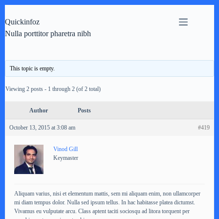
Skip
to
Quickinfoz
content
Nulla porttitor pharetra nibh
This topic is empty.
Viewing 2 posts - 1 through 2 (of 2 total)
Author
Posts
October 13, 2015 at 3:08 am
#419
Vinod Gill
Keymaster
Aliquam varius, nisi et elementum mattis, sem mi aliquam enim, non ullamcorper
mi diam tempus dolor. Nulla sed ipsum tellus. In hac habitasse platea dictumst.
Vivamus eu vulputate arcu. Class aptent taciti sociosqu ad litora torquent per