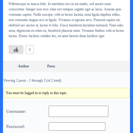
Pellentesque in massa felis. In interdum orci in mi mattis, sed auctor nunc
consectetur. Integer non eros vitae orci tempus sagittis eget ac lacus. Aenean quis
venenatis sapien. Nulla suscipit, velit ut luctus lacinia, urna ligula dapibus tellus,
non venenatis magna orci ut ligula. Vivamus et egestas arcu. Praesent sapien mi,
eleifend nec auctor at, luctus et felis. Fusce hendrerit tincidunt euismod. Nam odio
urna, dignissim eu enim eu, hendrerit placerat enim. Vivamus finibus velit at luctus
luctus. Donec facilisis sodales leo, sit amet laoreet diam facilisis eget.
0
Author
Posts
Viewing 2 posts - 1 through 2 (of 2 total)
You must be logged in to reply to this topic.
Username:
Password: