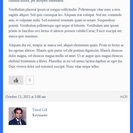
conubia nostra, per inceptos himenaeos.
Vestibulum placerat ipsum ut congue sollicitudin. Pellentesque vitae nunc a eros
sagittis aliquet. Sed quis consequat leo. Aliquam erat volutpat. Sed nec commodo
ante, et vulputate nulla. Sed euismod venenatis quam ut ornare. Suspendisse
potenti. Vestibulum pellentesque eget neque id lobortis. Vestibulum ante ipsum
primis in faucibus orci luctus et ultrices posuere cubilia Curae; Fusce suscipit nec
massa quis maximus.
Aliquam dui est, tempus ac massa sed, aliquet elementum quam. Proin eu lectus ac
leo egestas ultrices. Mauris quis purus vel elit pretium dignissim. Mauris rhoncus
dolor magna, vel rhoncus magna mollis sit amet. Ut ac augue quis magna rhoncus
eleifend fermentum a libero. Phasellus ut est vel metus lacinia dapibus ac eget dui.
Duis viverra dolor sed euismod suscipit. Nunc vitae neque tellus.
0
October 13, 2015 at 3:08 am
#420
Vinod Gill
Keymaster