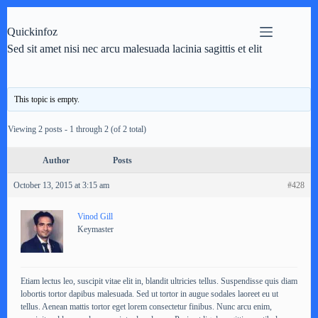
Skip
to
Quickinfoz
content
Sed sit amet nisi nec arcu malesuada lacinia sagittis et elit
This topic is empty.
Viewing 2 posts - 1 through 2 (of 2 total)
Author
Posts
October 13, 2015 at 3:15 am
#428
Vinod Gill
Keymaster
Etiam lectus leo, suscipit vitae elit in, blandit ultricies tellus. Suspendisse quis diam
lobortis tortor dapibus malesuada. Sed ut tortor in augue sodales laoreet eu ut
tellus. Aenean mattis tortor eget lorem consectetur finibus. Nunc arcu enim,