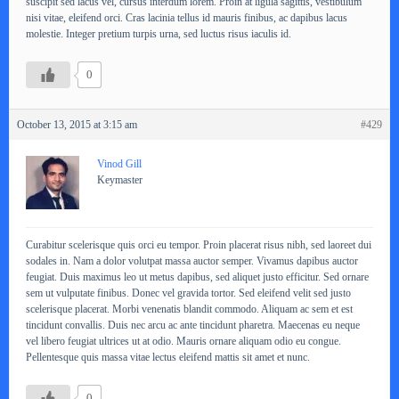
suscipit sed lacus vel, cursus interdum lorem. Proin at ligula sagittis, vestibulum
nisi vitae, eleifend orci. Cras lacinia tellus id mauris finibus, ac dapibus lacus
molestie. Integer pretium turpis urna, sed luctus risus iaculis id.
0
October 13, 2015 at 3:15 am
#429
Vinod Gill
Keymaster
Curabitur scelerisque quis orci eu tempor. Proin placerat risus nibh, sed laoreet dui
sodales in. Nam a dolor volutpat massa auctor semper. Vivamus dapibus auctor
feugiat. Duis maximus leo ut metus dapibus, sed aliquet justo efficitur. Sed ornare
sem ut vulputate finibus. Donec vel gravida tortor. Sed eleifend velit sed justo
scelerisque placerat. Morbi venenatis blandit commodo. Aliquam ac sem et est
tincidunt convallis. Duis nec arcu ac ante tincidunt pharetra. Maecenas eu neque
vel libero feugiat ultrices ut at odio. Mauris ornare aliquam odio eu congue.
Pellentesque quis massa vitae lectus eleifend mattis sit amet et nunc.
0